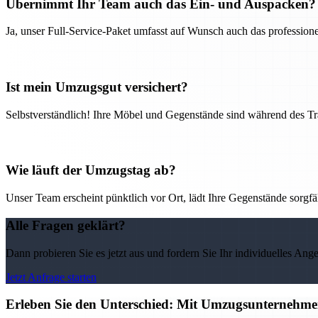
Übernimmt Ihr Team auch das Ein- und Auspacken?
Ja, unser Full-Service-Paket umfasst auf Wunsch auch das professio
Ist mein Umzugsgut versichert?
Selbstverständlich! Ihre Möbel und Gegenstände sind während des Tra
Wie läuft der Umzugstag ab?
Unser Team erscheint pünktlich vor Ort, lädt Ihre Gegenstände sorgfälti
Alle Fragen geklärt?
Dann probieren Sie es jetzt aus und fordern Sie Ihr individuelles Ang
Jetzt Anfrage starten
Erleben Sie den Unterschied: Mit Umzugsunternehmen