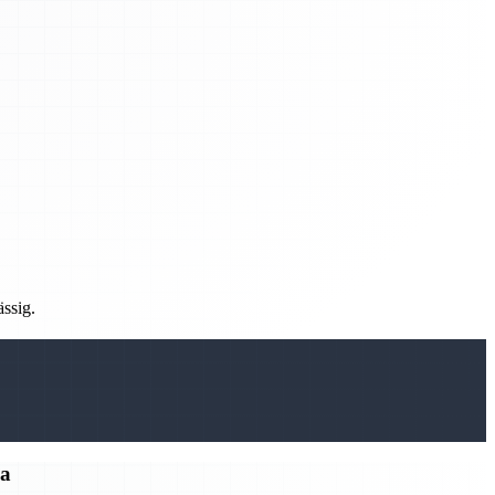
ässig.
ma