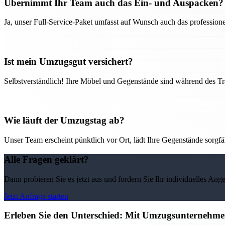
Übernimmt Ihr Team auch das Ein- und Auspacken?
Ja, unser Full-Service-Paket umfasst auf Wunsch auch das professio
Ist mein Umzugsgut versichert?
Selbstverständlich! Ihre Möbel und Gegenstände sind während des Tra
Wie läuft der Umzugstag ab?
Unser Team erscheint pünktlich vor Ort, lädt Ihre Gegenstände sorgfälti
Alle Fragen geklärt?
Dann probieren Sie es jetzt aus und fordern Sie Ihr individuelles Ang
Jetzt Anfrage starten
Erleben Sie den Unterschied: Mit Umzugsunternehmen