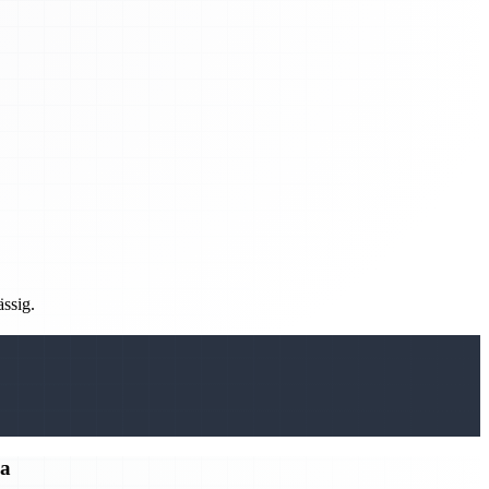
ässig.
ma