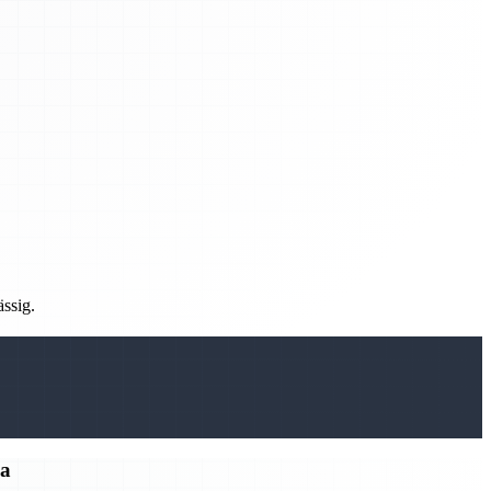
ässig.
ma