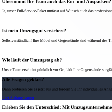
Übernimmt Ihr Team auch das Ein- und Auspacken?
Ja, unser Full-Service-Paket umfasst auf Wunsch auch das professio
Ist mein Umzugsgut versichert?
Selbstverständlich! Ihre Möbel und Gegenstände sind während des Tra
Wie läuft der Umzugstag ab?
Unser Team erscheint pünktlich vor Ort, lädt Ihre Gegenstände sorgfälti
Alle Fragen geklärt?
Dann probieren Sie es jetzt aus und fordern Sie Ihr individuelles Ang
Jetzt Anfrage starten
Erleben Sie den Unterschied: Mit Umzugsunternehmen