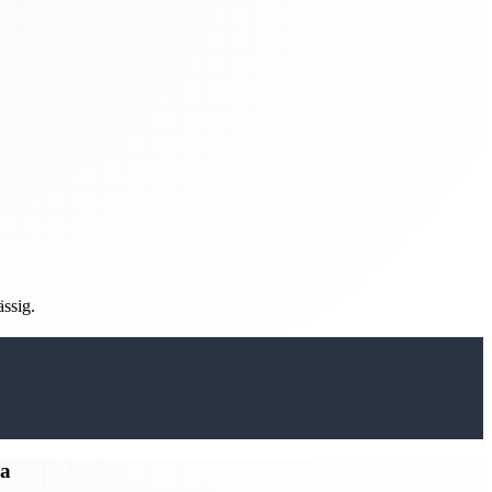
ässig.
ma