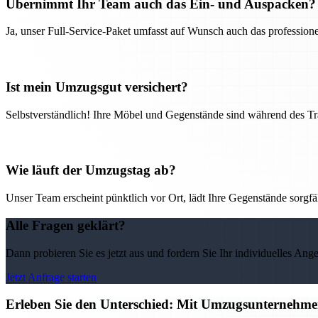
Übernimmt Ihr Team auch das Ein- und Auspacken?
Ja, unser Full-Service-Paket umfasst auf Wunsch auch das professio
Ist mein Umzugsgut versichert?
Selbstverständlich! Ihre Möbel und Gegenstände sind während des Tra
Wie läuft der Umzugstag ab?
Unser Team erscheint pünktlich vor Ort, lädt Ihre Gegenstände sorgfälti
Alle Fragen geklärt?
Dann probieren Sie es jetzt aus und fordern Sie Ihr individuelles Ang
Jetzt Anfrage starten
Erleben Sie den Unterschied: Mit Umzugsunternehmen