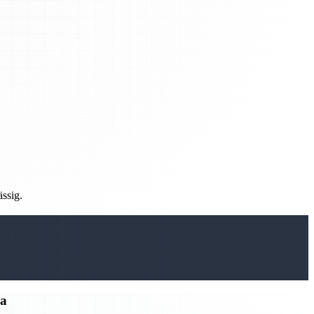
ässig.
ma