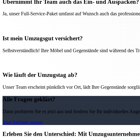
Übernimmt Ihr Team auch das Ein- und Auspacken?
Ja, unser Full-Service-Paket umfasst auf Wunsch auch das professio
Ist mein Umzugsgut versichert?
Selbstverständlich! Ihre Möbel und Gegenstände sind während des Tra
Wie läuft der Umzugstag ab?
Unser Team erscheint pünktlich vor Ort, lädt Ihre Gegenstände sorgfälti
Alle Fragen geklärt?
Dann probieren Sie es jetzt aus und fordern Sie Ihr individuelles Ang
Jetzt Anfrage starten
Erleben Sie den Unterschied: Mit Umzugsunternehmen