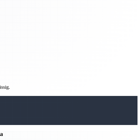
ässig.
ma