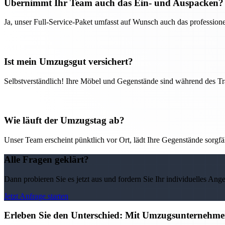
Übernimmt Ihr Team auch das Ein- und Auspacken?
Ja, unser Full-Service-Paket umfasst auf Wunsch auch das professio
Ist mein Umzugsgut versichert?
Selbstverständlich! Ihre Möbel und Gegenstände sind während des Tra
Wie läuft der Umzugstag ab?
Unser Team erscheint pünktlich vor Ort, lädt Ihre Gegenstände sorgfälti
Alle Fragen geklärt?
Dann probieren Sie es jetzt aus und fordern Sie Ihr individuelles Ang
Jetzt Anfrage starten
Erleben Sie den Unterschied: Mit Umzugsunternehmen