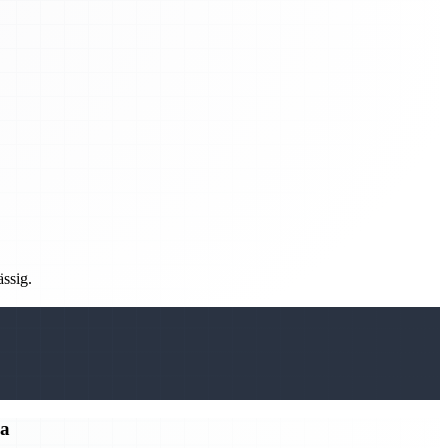
ässig.
ma