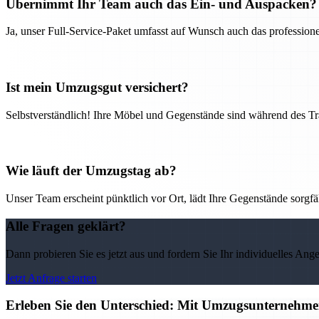
Übernimmt Ihr Team auch das Ein- und Auspacken?
Ja, unser Full-Service-Paket umfasst auf Wunsch auch das professio
Ist mein Umzugsgut versichert?
Selbstverständlich! Ihre Möbel und Gegenstände sind während des Tra
Wie läuft der Umzugstag ab?
Unser Team erscheint pünktlich vor Ort, lädt Ihre Gegenstände sorgfälti
Alle Fragen geklärt?
Dann probieren Sie es jetzt aus und fordern Sie Ihr individuelles Ang
Jetzt Anfrage starten
Erleben Sie den Unterschied: Mit Umzugsunternehmen