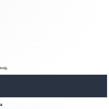
ässig.
ma