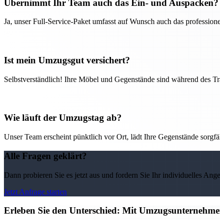
Übernimmt Ihr Team auch das Ein- und Auspacken?
Ja, unser Full-Service-Paket umfasst auf Wunsch auch das professio
Ist mein Umzugsgut versichert?
Selbstverständlich! Ihre Möbel und Gegenstände sind während des Tra
Wie läuft der Umzugstag ab?
Unser Team erscheint pünktlich vor Ort, lädt Ihre Gegenstände sorgfälti
Alle Fragen geklärt?
Dann probieren Sie es jetzt aus und fordern Sie Ihr individuelles Ang
Jetzt Anfrage starten
Erleben Sie den Unterschied: Mit Umzugsunternehmen